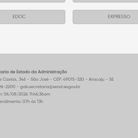
EDOC
EXPRESSO
taria de Estado da Administração
Caxias, 346 - São José - CEP: 49015-320 - Aracaju - SE
226-2200 - gab.secretaria@sead.se.gov.br
m: 06/08/2026 11:46:36am
endimento: 07h às 13h