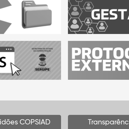
tidões COPSIAD
Transparênc