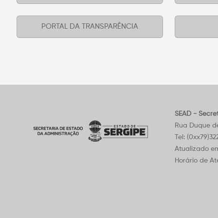
PORTAL DA TRANSPARÊNCIA
SEAD - Secre
Rua Duque de 
Tel: (0xx79)3
Atualizado e
Horário de At