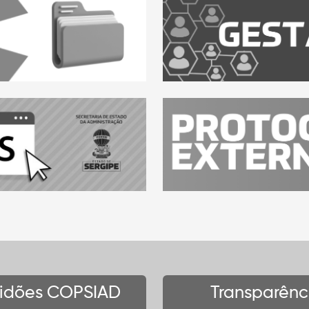
tidões COPSIAD
Transparênc