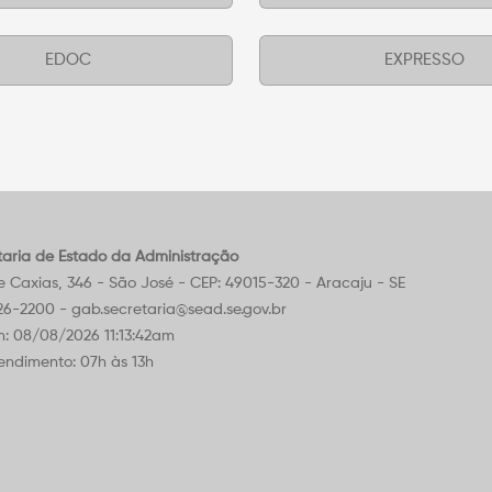
EDOC
EXPRESSO
taria de Estado da Administração
Caxias, 346 - São José - CEP: 49015-320 - Aracaju - SE
226-2200 - gab.secretaria@sead.se.gov.br
m: 08/08/2026 11:13:42am
endimento: 07h às 13h