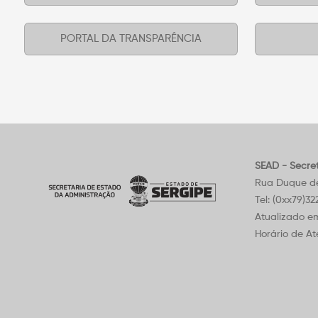
PORTAL DA TRANSPARÊNCIA
SEAD - Secre
Rua Duque de 
Tel: (0xx79)3
Atualizado e
Horário de At