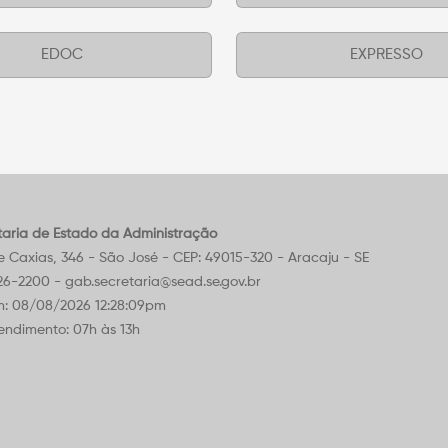
EDOC
EXPRESSO
taria de Estado da Administração
Caxias, 346 - São José - CEP: 49015-320 - Aracaju - SE
226-2200 - gab.secretaria@sead.se.gov.br
m: 08/08/2026 12:28:09pm
endimento: 07h às 13h