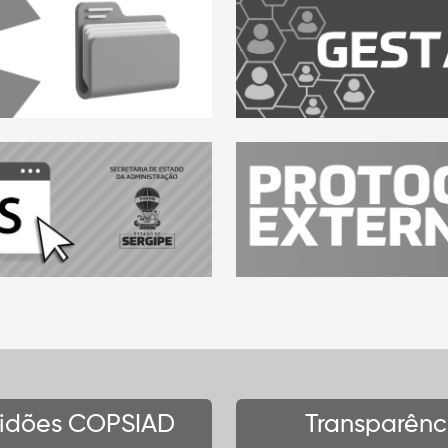
tidões COPSIAD
Transparênc