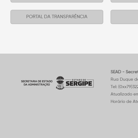
PORTAL DA TRANSPARÊNCIA
SEAD - Secre
Rua Duque de 
Tel: (0xx79)3
Atualizado e
Horário de At